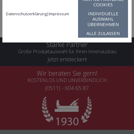
professionellen Bodenlegearbeiten.
COOKIES
Wenn auch Sie sich für die Verlegung unserer Fußböden
INDIVIDUELLE
Datenschutzerklärung
|
Impressum
interessieren, rufen Sie uns einfach an. Gerne erstellen wir Ihnen
AUSWAHL
ein erstes Angebot, ganz nach Ihren Wünschen und
ÜBERNEHMEN
Bedürfnissen.
ALLE ZULASSEN
Starke Partner
Große Produktauswahl für Ihren Innenausbau
Jetzt entdecken!
Wir beraten Sie gern!
KOSTENLOS UND UNVERBINDLICH
(0511) - 604 65 87