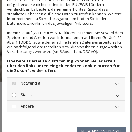
Mehrschichtholz
möglicherweise nicht mit dem in den EU-/EWR-Ländern
vergleichbar. Es besteht daher ein erhöhtes Risiko, dass
3-Schicht-Holzfussboden
Holzfußboden
staatliche Behörden auf diese Daten zugreifen können. Weitere
Ökologische Produkte
Informationen zu Sicherheitsgarantien finden Sie in den
Vinyl-Design-Bodenbelag
Korkboden
Datenschutzrichtlinien des jeweiligen Anbieters.
Teppichboden
Laminat
Leisten in Holz, MDF, Kunststoff
Indem Sie auf „ALLE ZULASSEN" klicken, stimmen Sie sowohl dem
Speichern und Abrufen von Informationen auf Ihrem Gerät (§ 25
Terrassendielen
OSB- und Spanplatten
Abs. 1 TDDDG) sowie der anschließenden Datenverarbeitung für
Fermacellplatten
Linoleum
PVC-Belag
die nachfolgend dargestellten bzw. die von Ihnen ausgewählten
Kautschuk
Treppenbeläge
Verarbeitungszwecke zu (Art 6 Abs. 1 lit. a. DSGVO).
Eine bereits erteilte Zustimmung können Sie jederzeit
über den links unten eingeblendeten Cookie-Button für
(0511) - 604 65 87
die Zukunft widerrufen.
Notwendig
Fußböden aus Holz sind nicht nur langlebig und strapazierfähig.
Sie sind außerdem zeitlos modern, pflegeleicht und fußwarm.
Statistik
Das sind viele Eigenschaften die unsere Kunden schätzen.
Teppichboden weist hingegen optimale Eigenschaften in der
Andere
Schall- und Wärmedämmung auf. PVC-Beläge eröffnen
unendliche Gestaltungsmöglichkeiten zu günstigen Preisen.
Egal, für welchen Bodenbelag Sie sich entscheiden. Wir
kümmern uns um die Beratung, Planung und Umsetzung der
NUR NOTWENDIGE